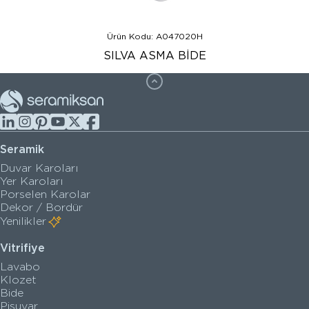
Ürün Kodu: A047020H
SILVA ASMA BİDE
Seramik
Duvar Karoları
Yer Karoları
Porselen Karolar
Dekor / Bordür
Yenilikler
Vitrifiye
Lavabo
Klozet
Bide
Pisuvar