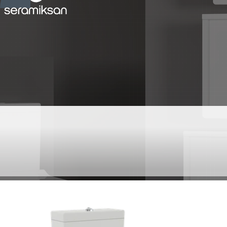
SILVA RIM-OUT DTD
KLOZET TAHARET
DELIKSIZ