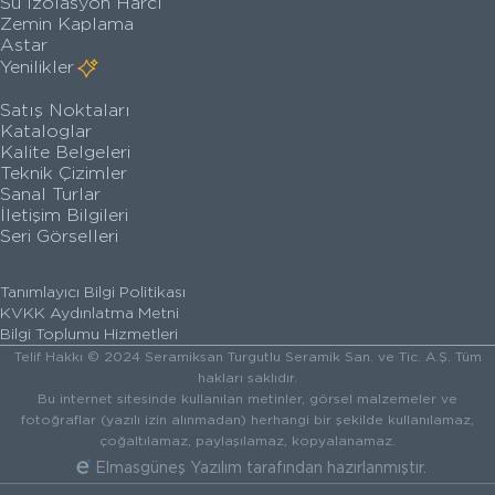
Su İzolasyon Harcı
Zemin Kaplama
Astar
Yenilikler
Satış Noktaları
Kataloglar
Kalite Belgeleri
Teknik Çizimler
Sanal Turlar
İletişim Bilgileri
Seri Görselleri
Tanımlayıcı Bilgi Politikası
KVKK Aydınlatma Metni
Bilgi Toplumu Hizmetleri
Telif Hakkı © 2024 Seramiksan Turgutlu Seramik San. ve Tic. A.Ş. Tüm
hakları saklıdır.
Bu internet sitesinde kullanılan metinler, görsel malzemeler ve
fotoğraflar (yazılı izin alınmadan) herhangi bir şekilde kullanılamaz,
çoğaltılamaz, paylaşılamaz, kopyalanamaz.
Elmasgüneş Yazılım
tarafından hazırlanmıştır.