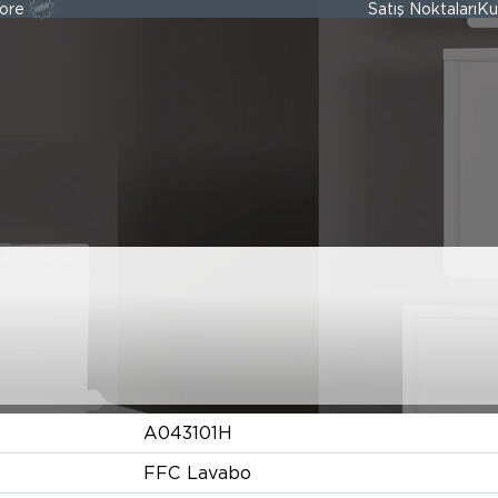
ore
Satış Noktaları
Ku
AJERLI TEZGAH 
A043101H
FFC Lavabo