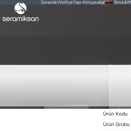
Seramik
Vitrifiye
Yapı Kimyasalları
Brick&M
SILVA KARE ET
LAVABO 65CM
Ürün Kodu
Ürün Grubu