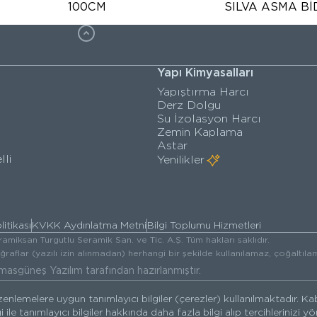
100CM
SILVA ASMA Bİ
Yapı Kimyasalları
Yapıştırma Harcı
Derz Dolgu
Su İzolasyon Harcı
Zemin Kaplama
Astar
lli
Yenilikler
litikası
KVKK Aydınlatma Metni
Bilgi Toplumu Hizmetleri
amiksan Turgutlu Seramik San. ve Tic. A.Ş. Tüm hakları saklıdır.
oğraflar (yazılı izin alınmadan) herhangi bir şekilde kullanılamaz, çoğalt
masgüneş Yazılım
tarafından hazırlanmıştır.
enlemelere uygun tanımlayıcı bilgiler (çerezler) kullanılmaktadır. Kab
ile tanımlayıcı bilgiler hakkında daha fazla bilgi alıp tercihlerinizi yön