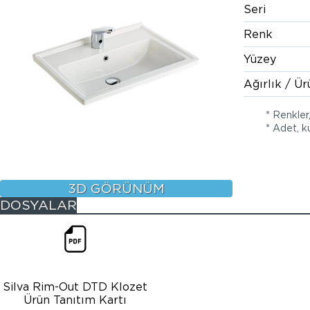
Seri
Renk
Yüzey
Ağırlık / Ür
* Renkler
* Adet, ku
3D GÖRÜNÜM
DOSYALAR
Silva Rim-Out DTD Klozet
Ürün Tanıtım Kartı