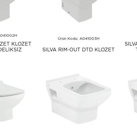
A041002H
Ürün Kodu: A041003H
OZET KLOZET
SILV
ELİKSİZ
SILVA RIM-OUT DTD KLOZET