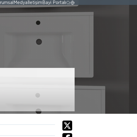
rumsal
Medya
İletişim
Bayi Portalı
ÜSTÜ