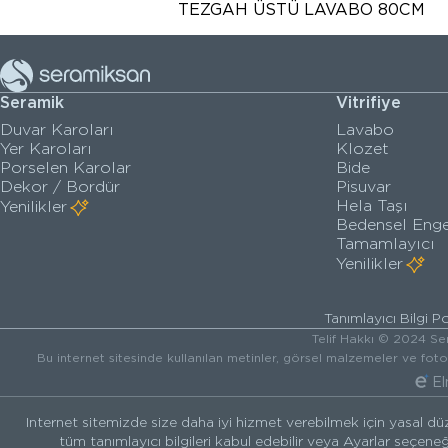
TEZGAH ÜSTÜ LAVABO 80CM
Seramik
Vitrifiye
Duvar Karoları
Lavabo
Yer Karoları
Klozet
Porselen Karolar
Bide
Dekor / Bordür
Pisuvar
Hela Taşı
Yenilikler
Bedensel Enge
Tamamlayıcı
Yenilikler
Tanımlayıcı Bilgi Po
Telif Hakkı © 2024 Ser
Bu internet sitesinde kullanılan metinler, görsel malzemeler ve fot
El
Internet sitemizde size daha iyi hizmet verebilmek için yasal düz
tüm tanımlayıcı bilgileri kabul edebilir veya Ayarlar seçeneği 