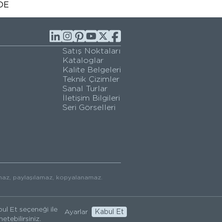
DE
Satış Noktaları
Kataloglar
Kalite Belgeleri
Teknik Çizimler
Sanal Turlar
İletişim Bilgileri
Seri Görselleri
ılamaz, paylaşılamaz, kopyalanamaz.
ul Et seçeneği ile
Ayarlar
Kabul Et
etebilirsiniz.