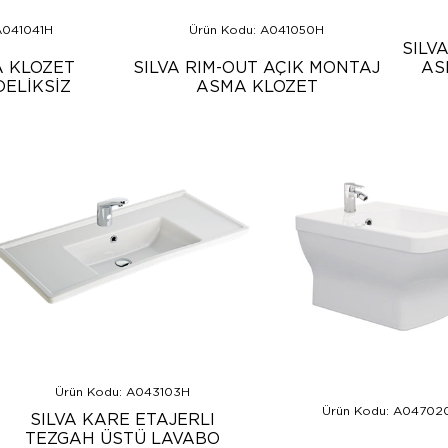
A041041H
Ürün Kodu: A041050H
SILV
A KLOZET
SILVA RIM-OUT AÇIK MONTAJ
AS
ELİKSİZ
ASMA KLOZET
Ürün Kodu: A043103H
Ürün Kodu: A04702
SILVA KARE ETAJERLI
TEZGAH ÜSTÜ LAVABO