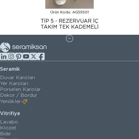
Ürün Kodu: AG55501
TİP 5 - REZERVUAR İÇ
TAKIM TEK KADEMELİ
Seramik
Duvar Karoları
Yer Karoları
Porselen Karolar
Dekor / Bordür
Yenilikler
Vitrifiye
Lavabo
Klozet
Bide