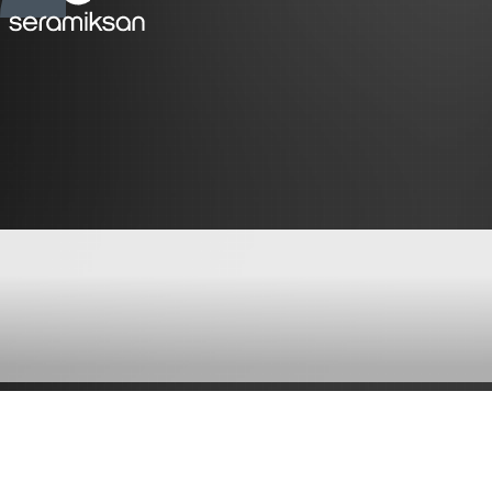
OCEAN-STELLA-NEON-
HILL SİYAH KLOZET
KAPAĞI