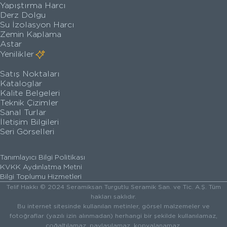
Yapıştırma Harcı
Derz Dolgu
Su İzolasyon Harcı
Zemin Kaplama
Astar
Yenilikler
Satış Noktaları
Kataloglar
Kalite Belgeleri
Teknik Çizimler
Sanal Turlar
İletişim Bilgileri
Seri Görselleri
Tanımlayıcı Bilgi Politikası
KVKK Aydınlatma Metni
Bilgi Toplumu Hizmetleri
Telif Hakkı © 2024 Seramiksan Turgutlu Seramik San. ve Tic. A.Ş. Tüm
hakları saklıdır.
Bu internet sitesinde kullanılan metinler, görsel malzemeler ve
fotoğraflar (yazılı izin alınmadan) herhangi bir şekilde kullanılamaz,
çoğaltılamaz, paylaşılamaz, kopyalanamaz.