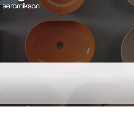
SOLE BEYAZ TEZGAH
ÜSTÜ LAVABO BATARYA
DELİKLİ