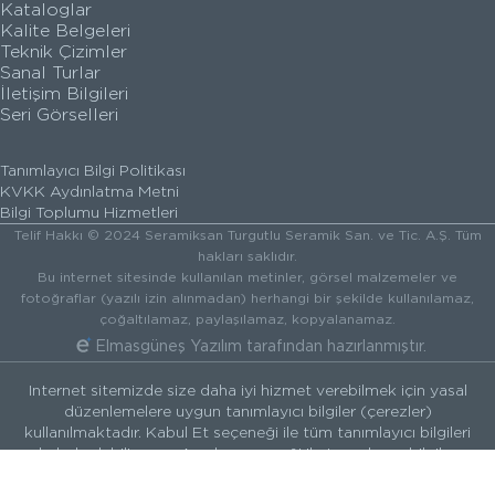
Kataloglar
Kalite Belgeleri
Teknik Çizimler
Sanal Turlar
İletişim Bilgileri
Seri Görselleri
Tanımlayıcı Bilgi Politikası
KVKK Aydınlatma Metni
Bilgi Toplumu Hizmetleri
Telif Hakkı © 2024 Seramiksan Turgutlu Seramik San. ve Tic. A.Ş. Tüm
hakları saklıdır.
Bu internet sitesinde kullanılan metinler, görsel malzemeler ve
fotoğraflar (yazılı izin alınmadan) herhangi bir şekilde kullanılamaz,
çoğaltılamaz, paylaşılamaz, kopyalanamaz.
Elmasgüneş Yazılım
tarafından hazırlanmıştır.
Internet sitemizde size daha iyi hizmet verebilmek için yasal
düzenlemelere uygun tanımlayıcı bilgiler (çerezler)
kullanılmaktadır. Kabul Et seçeneği ile tüm tanımlayıcı bilgileri
kabul edebilir veya Ayarlar seçeneği ile tanımlayıcı bilgiler
hakkında daha fazla bilgi alıp tercihlerinizi yönetebilirsiniz.