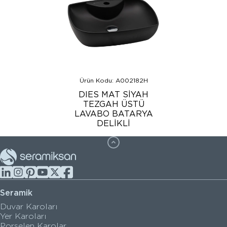
Ürün Kodu: A002182H
DIES MAT SİYAH
TEZGAH ÜSTÜ
LAVABO BATARYA
DELİKLİ
Seramik
Duvar Karoları
Yer Karoları
Porselen Karolar