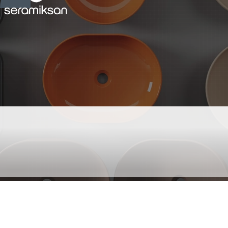
DIES PARLAK BEYAZ
TEZGAH ÜSTÜ LAVABO
BATARYA DELİKLİ