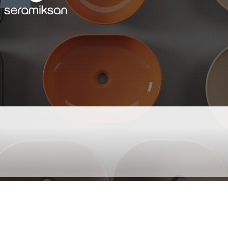
ALTO PARLAK KIRMIZI
TEZGAH ÜSTÜ LAVABO
BATARYA DELİKLİ