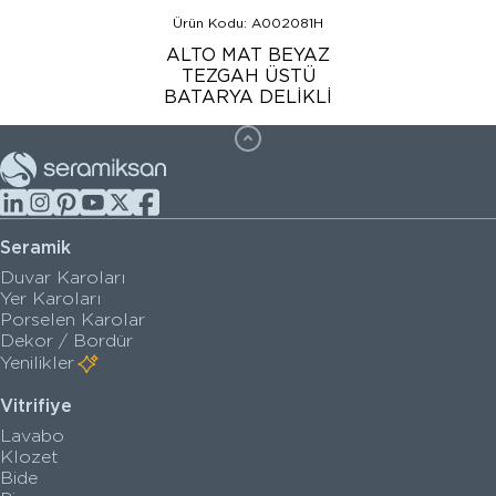
Ürün Kodu: A002081H
ALTO MAT BEYAZ
TEZGAH ÜSTÜ
BATARYA DELİKLİ
Seramik
Duvar Karoları
Yer Karoları
Porselen Karolar
Dekor / Bordür
Yenilikler
Vitrifiye
Lavabo
Klozet
Bide