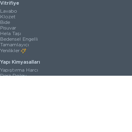
Vitrifiye
Lavabo
Klozet
Bide
Pisuvar
Hela Taşı
Bedensel Engelli
Tamamlayıcı
Yenilikler
Yapı Kimyasalları
Yapıştırma Harcı
Derz Dolgu
Su İzolasyon Harcı
Zemin Kaplama
Astar
Yenilikler
Satış Noktaları
Kataloglar
Kalite Belgeleri
Teknik Çizimler