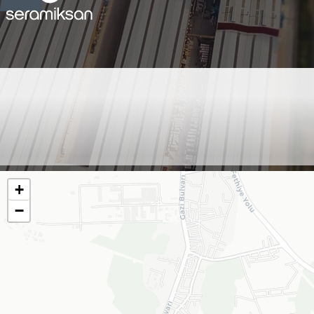
DALAMAN/ KÖYCEĞİZ -
ESSA SIHHİ TESİSAT -
SAVAŞ ÖZKÖK
+
−