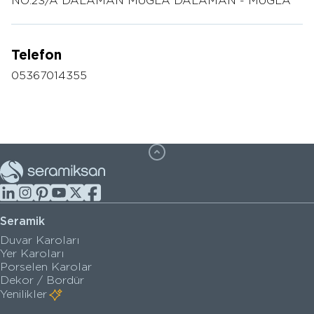
NO:23/A DALAMAN MUĞLA DALAMAN - MUĞLA
Telefon
05367014355
Seramik
Duvar Karoları
Yer Karoları
Porselen Karolar
Dekor / Bordür
Yenilikler