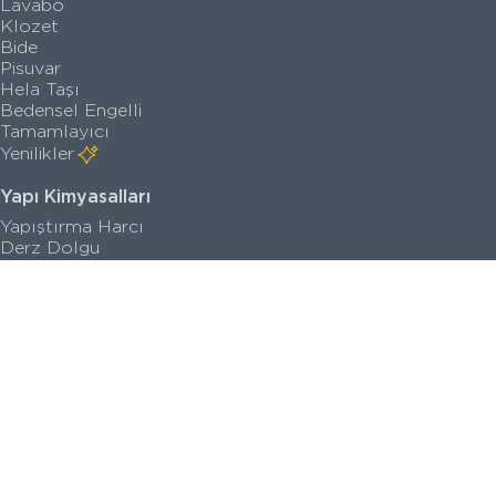
Lavabo
Klozet
Bide
Pisuvar
Hela Taşı
Bedensel Engelli
Tamamlayıcı
Yenilikler
Yapı Kimyasalları
Yapıştırma Harcı
Derz Dolgu
Su İzolasyon Harcı
Zemin Kaplama
Astar
Yenilikler
Satış Noktaları
Kataloglar
Kalite Belgeleri
Teknik Çizimler
Sanal Turlar
İletişim Bilgileri