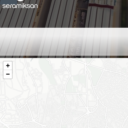
MALATYA - SONER
BEKTAŞ
+
−