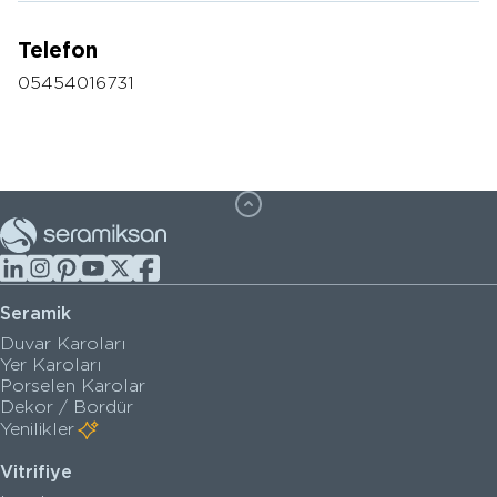
Telefon
05454016731
Seramik
Duvar Karoları
Yer Karoları
Porselen Karolar
Dekor / Bordür
Yenilikler
Vitrifiye