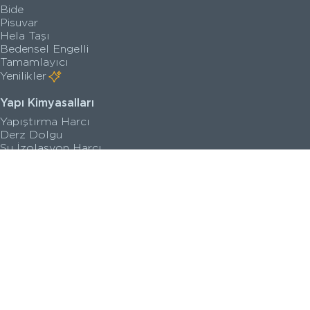
Bide
Pisuvar
Hela Taşı
Bedensel Engelli
Tamamlayıcı
Yenilikler
Yapı Kimyasalları
Yapıştırma Harcı
Derz Dolgu
Su İzolasyon Harcı
Zemin Kaplama
Astar
Yenilikler
Satış Noktaları
Kataloglar
Kalite Belgeleri
Teknik Çizimler
Sanal Turlar
İletişim Bilgileri
Seri Görselleri