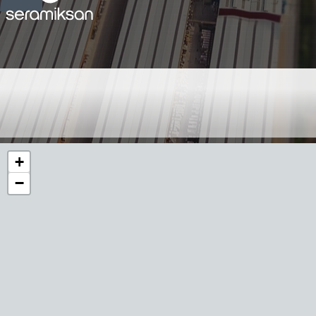
GİRESUN - SANAT YAPI -
FATİH KINATAŞ
+
−