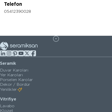
Telefon
05412390028
Seramik
Duvar Karoları
Yer Karoları
Porselen Karolar
Dekor / Bordür
Yenilikler
Vitrifiye
Lavabo
Klozet