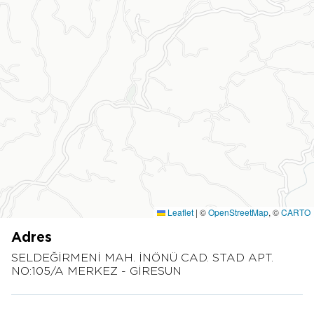
Leaflet
|
©
OpenStreetMap
, ©
CARTO
Adres
SELDEĞİRMENİ MAH. İNÖNÜ CAD. STAD APT.
NO:105/A MERKEZ - GİRESUN