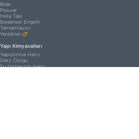
Bide
Pisuvar
Hela Taşı
Bedensel Engelli
Tamamlayıcı
Yenilikler
Yapı Kimyasalları
Yapıştırma Harcı
Derz Dolgu
Su İzolasyon Harcı
Zemin Kaplama
Astar
Yenilikler
Satış Noktaları
Kataloglar
Kalite Belgeleri
Teknik Çizimler
Sanal Turlar
İletişim Bilgileri
Seri Görselleri