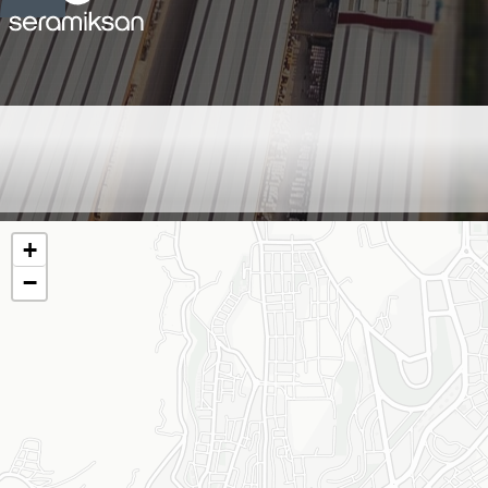
NİĞDE - ŞENOL SIHHİ
TESİSAT - CUMA ŞENOL
+
−