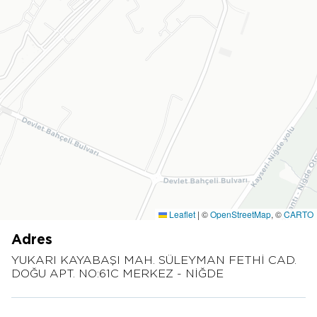
Leaflet
|
©
OpenStreetMap
, ©
CARTO
Adres
YUKARI KAYABAŞI MAH. SÜLEYMAN FETHİ CAD.
DOĞU APT. NO:61C MERKEZ - NİĞDE