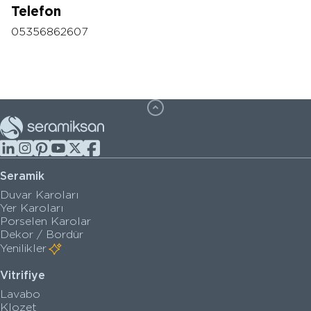
Telefon
05356862607
Seramik
Duvar Karoları
Yer Karoları
Porselen Karolar
Dekor / Bordür
Yenilikler
Vitrifiye
Lavabo
Klozet