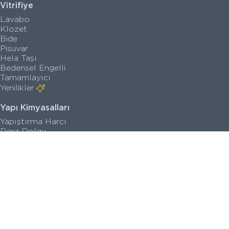
Vitrifiye
Lavabo
Klozet
Bide
Pisuvar
Hela Taşı
Bedensel Engelli
Tamamlayıcı
Yenilikler
Yapı Kimyasalları
Yapıştırma Harcı
Derz Dolgu
Su İzolasyon Harcı
Zemin Kaplama
Astar
Yenilikler
Satış Noktaları
Kataloglar
Kalite Belgeleri
Teknik Çizimler