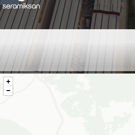
MUĞLA - MUĞLA SIHHİ
TESİSAT - MUSTAFA
DAĞLI
+
−