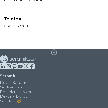
MENTEŞE - MUĞLA
Telefon
05070627682
Seramik
Duvar Karoları
Yer Karoları
Porselen Karolar
Dekor / Bordür
Yenilikler