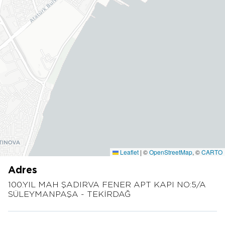
Leaflet
|
©
OpenStreetMap
, ©
CARTO
Adres
100.YIL MAH ŞADIRVA FENER APT KAPI NO:5/A
SÜLEYMANPAŞA - TEKİRDAĞ