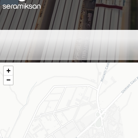
TEKİRDAĞ - İŞCAN
TESİSAT - SERTAÇ İŞCAN
+
−