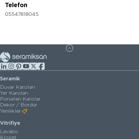
Telefon
05547818045
Seramik
Duvar Karoları
Yer Karoları
Porselen Karolar
Dekor / Bordür
Yenilikler
Vitrifiye
Lavabo
Klozet