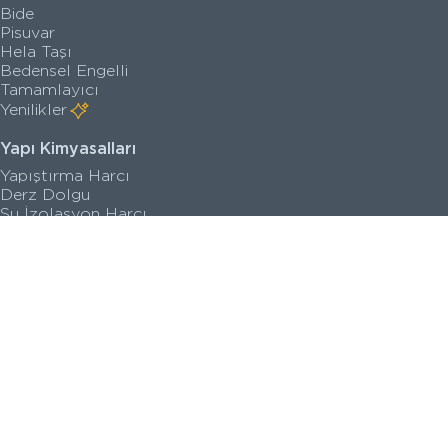
Bide
Pisuvar
Hela Taşı
Bedensel Engelli
Tamamlayıcı
Yenilikler
Yapı Kimyasalları
Yapıştırma Harcı
Derz Dolgu
Su İzolasyon Harcı
Zemin Kaplama
Astar
Yenilikler
Satış Noktaları
Kataloglar
Kalite Belgeleri
Teknik Çizimler
Sanal Turlar
İletişim Bilgileri
Seri Görselleri