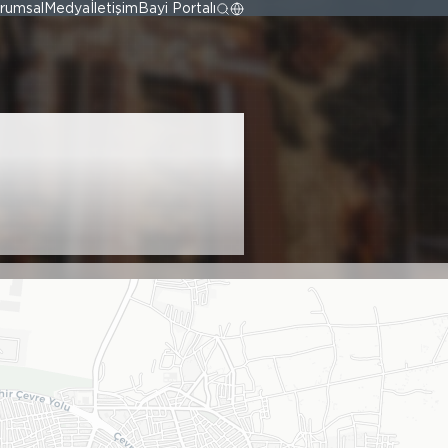
rumsal
Medya
İletişim
Bayi Portalı
HIRDAVAT