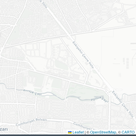
Leaflet
|
©
OpenStreetMap
, ©
CARTO