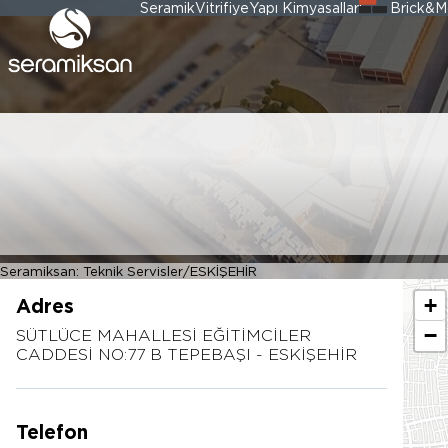
Seramik
Vitrifiye
Yapı Kimyasalları
Brick&M
ESKİŞEHİR - ÇA
- İSMET ÇALIK
Seramiksan: Teknik Servisler
ESKİŞEHİR
+
Adres
−
SÜTLÜCE MAHALLESİ EĞİTİMCİLER
CADDESİ NO:77 B TEPEBAŞI - ESKİŞEHİR
Telefon