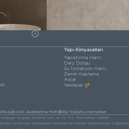
Yapı Kimyasalları
Yapıştırma Harcı
Derz Dolgu
Su İzolasyon Harcı
Zemin Kaplama
Astar
lli
Yenilikler
litikası
KVKK Aydınlatma Metni
Bilgi Toplumu Hizmetleri
amiksan Turgutlu Seramik San. ve Tic. A.Ş. Tüm hakları saklıdır.
oğraflar (yazılı izin alınmadan) herhangi bir şekilde kullanılamaz, çoğalt