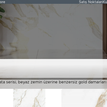
ore
Satış Noktaları
Ku
A
ata serisi, beyaz zemin üzerine benzersiz gold damarlar