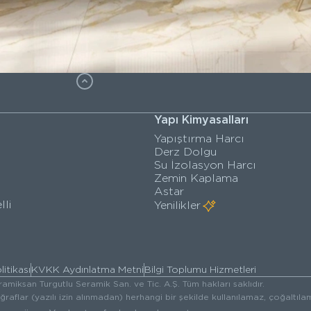
Yapı Kimyasalları
Yapıştırma Harcı
Derz Dolgu
Su İzolasyon Harcı
Zemin Kaplama
Astar
lli
Yenilikler
litikası
KVKK Aydınlatma Metni
Bilgi Toplumu Hizmetleri
amiksan Turgutlu Seramik San. ve Tic. A.Ş. Tüm hakları saklıdır.
oğraflar (yazılı izin alınmadan) herhangi bir şekilde kullanılamaz, çoğalt