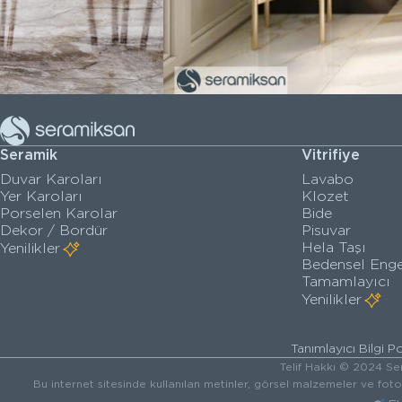
Seramik
Vitrifiye
Duvar Karoları
Lavabo
Yer Karoları
Klozet
Porselen Karolar
Bide
Dekor / Bordür
Pisuvar
Hela Taşı
Yenilikler
Bedensel Enge
Tamamlayıcı
Yenilikler
Tanımlayıcı Bilgi Po
Telif Hakkı © 2024 Ser
Bu internet sitesinde kullanılan metinler, görsel malzemeler ve fot