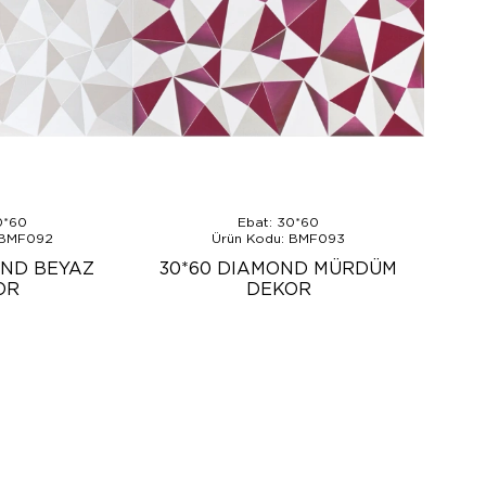
0*60
Ebat: 30*60
 BMF092
Ürün Kodu: BMF093
OND BEYAZ
30*60 DIAMOND MÜRDÜM
OR
DEKOR