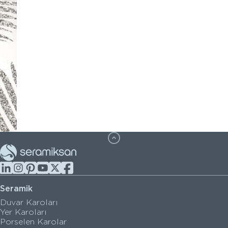
Seramik
Duvar Karoları
Yer Karoları
Porselen Karolar