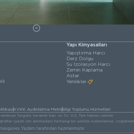
Yapı Kimyasalları
Yapıştırma Harcı
Derz Dolgu
Su İzolasyon Harcı
Zemin Kaplama
Astar
lli
Yenilikler
litikası
KVKK Aydınlatma Metni
Bilgi Toplumu Hizmetleri
amiksan Turgutlu Seramik San. ve Tic. A.Ş. Tüm hakları saklıdır.
oğraflar (yazılı izin alınmadan) herhangi bir şekilde kullanılamaz, çoğalt
masgüneş Yazılım
tarafından hazırlanmıştır.