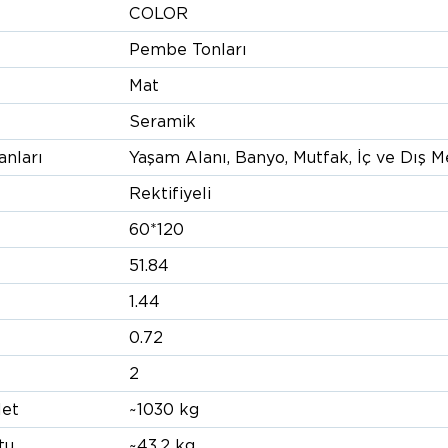
COLOR
Pembe Tonları
Mat
Seramik
anları
Yaşam Alanı, Banyo, Mutfak, İç ve Dış 
Rektifiyeli
60*120
51.84
1.44
0.72
2
let
~1030 kg
tu
~43.2 kg