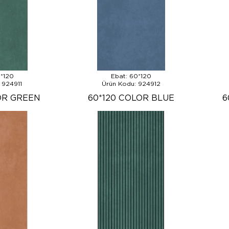
0*120
Ebat: 60*120
 924911
Ürün Kodu: 924912
OR GREEN
60*120 COLOR BLUE
6