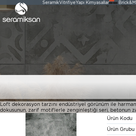
Seramik
Vitrifiye
Yapı Kimyasalları
Brick&M
60*120 BETON 
Loft dekorasyon tarzını endüstriyel görünüm ile harman
dokusunun, zarif motiflerle zenginleştiği seri, betonun z
Ürün Kodu
Ürün Grubu