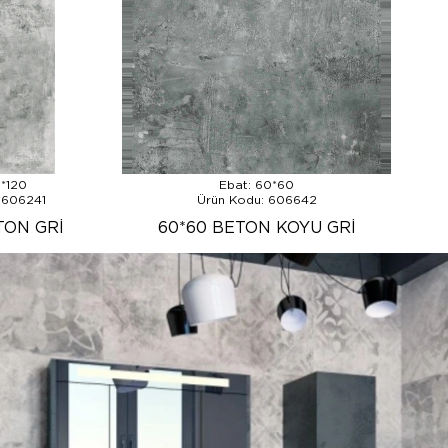
0*120
Ebat: 60*60
 606241
Ürün Kodu: 606642
TON GRİ
60*60 BETON KOYU GRİ