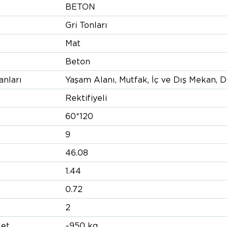
BETON
Gri Tonları
Mat
Beton
anları
Yaşam Alanı, Mutfak, İç ve Dış Mekan, 
Rektifiyeli
60*120
9
46.08
1.44
0.72
2
let
~950 kg