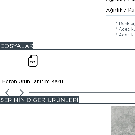
Ağırlık / Ku
* Renkler
* Adet, k
* Adet, ku
DOSYALAR
Beton Ürün Tanıtım Kartı
SERİNİN DİĞER ÜRÜNLERİ