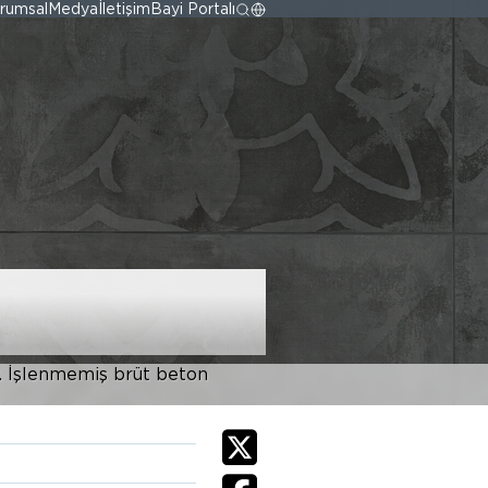
rumsal
Medya
İletişim
Bayi Portalı
r. İşlenmemiş brüt beton