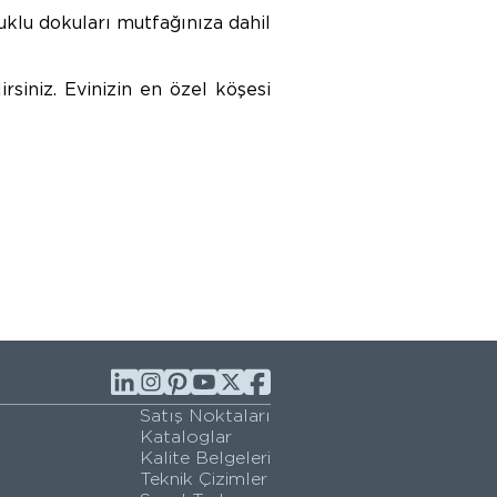
uklu dokuları mutfağınıza dahil
irsiniz. Evinizin en özel köşesi
Satış Noktaları
Kataloglar
Kalite Belgeleri
Teknik Çizimler