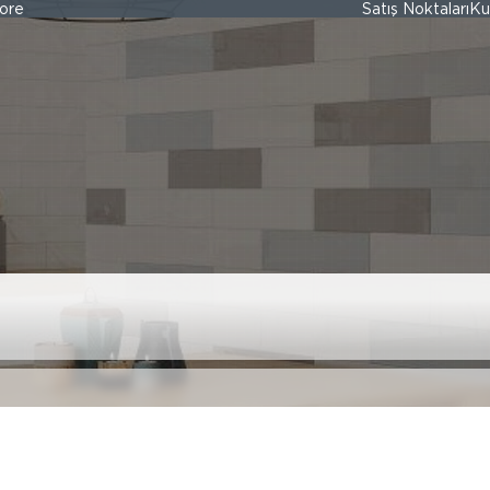
ore
Satış Noktaları
Ku
Mutfağınıza Taşıy