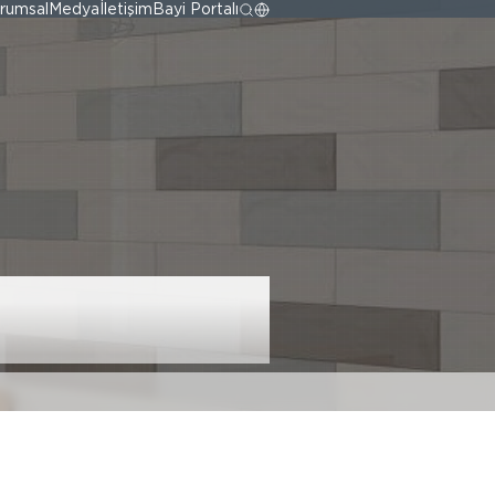
rumsal
Medya
İletişim
Bayi Portalı
ın