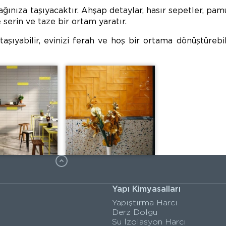
ğınıza taşıyacaktır. Ahşap detaylar, hasır sepetler, pam
serin ve taze bir ortam yaratır.
taşıyabilir, evinizi ferah ve hoş bir ortama dönüştürebil
Yapı Kimyasalları
Yapıştırma Harcı
Derz Dolgu
Su İzolasyon Harcı