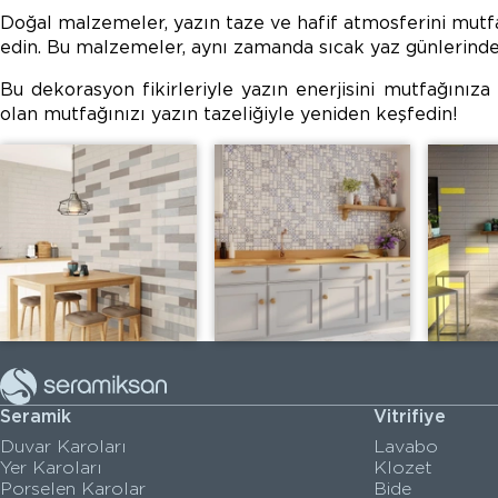
Doğal malzemeler, yazın taze ve hafif atmosferini mutfa
edin. Bu malzemeler, aynı zamanda sıcak yaz günlerinde 
Bu dekorasyon fikirleriyle yazın enerjisini mutfağınıza 
olan mutfağınızı yazın tazeliğiyle yeniden keşfedin!
Seramik
Vitrifiye
Duvar Karoları
Lavabo
Yer Karoları
Klozet
Porselen Karolar
Bide