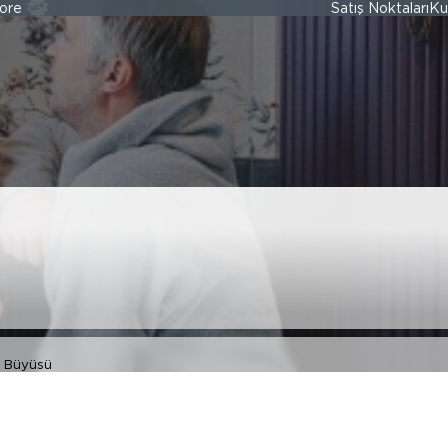
ore
Satış Noktaları
Ku
ştiren Detaylar:
yüsü
in Büyüsü