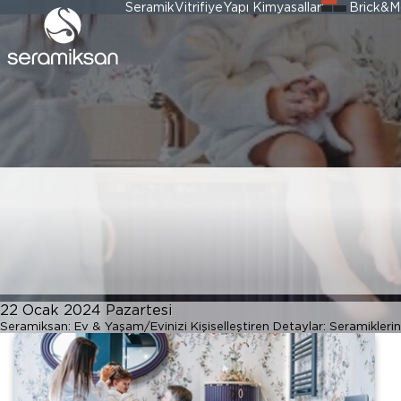
Seramik
Vitrifiye
Yapı Kimyasalları
Brick&M
Evinizi Kişiselle
Seramiklerin Bü
22 Ocak 2024 Pazartesi
Seramiksan: Ev & Yaşam
Evinizi Kişiselleştiren Detaylar: Seramikler