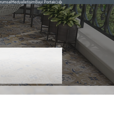
rumsal
Medya
İletişim
Bayi Portalı
ası