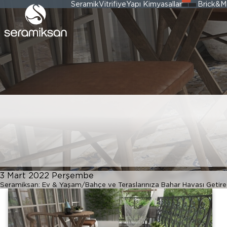
Seramik
Vitrifiye
Yapı Kimyasalları
Brick&M
Bahçe ve Terasla
Getirecek Dekor
3 Mart 2022 Perşembe
Seramiksan: Ev & Yaşam
Bahçe ve Teraslarınıza Bahar Havası Getir