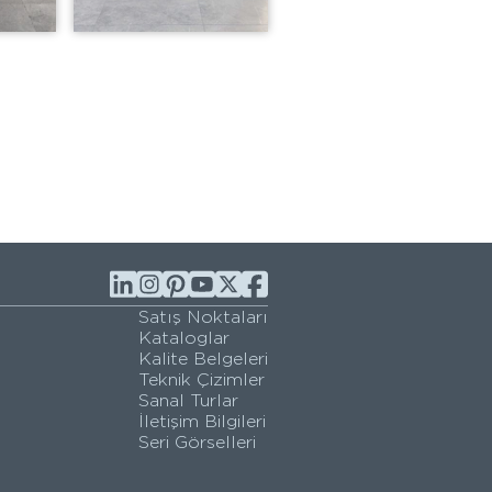
Satış Noktaları
Kataloglar
Kalite Belgeleri
Teknik Çizimler
Sanal Turlar
İletişim Bilgileri
Seri Görselleri