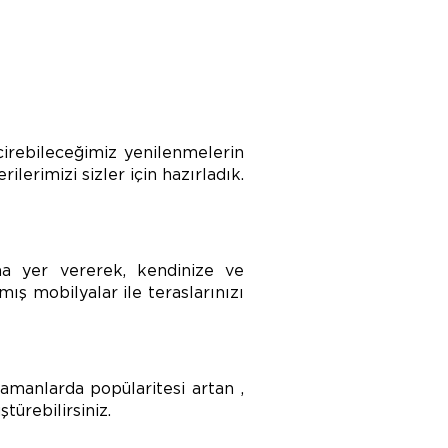
çirebileceğimiz yenilenmelerin
lerimizi sizler için hazırladık.
na yer vererek, kendinize ve
mış mobilyalar ile teraslarınızı
amanlarda popülaritesi artan ,
ürebilirsiniz.