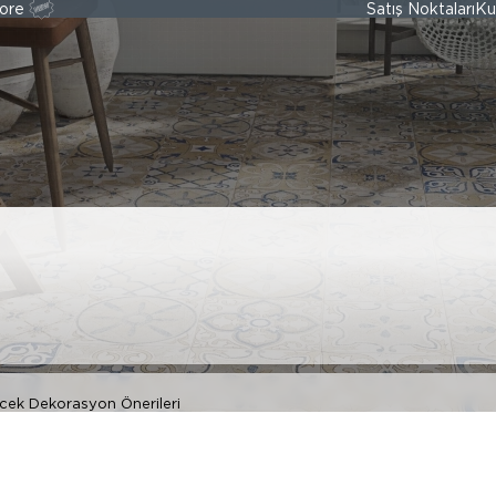
ore
Satış Noktaları
Ku
rınıza Bahar Hav
asyon Önerileri
ecek Dekorasyon Önerileri