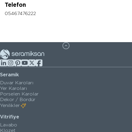
Telefon
05467476222
Seramik
Duvar Karoları
Yer Karoları
Porselen Karolar
Dekor / Bordür
Yenilikler
Vitrifiye
Lavabo
Klozet