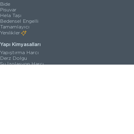
Bide
Pisuvar
Hela Taşı
Bedensel Engelli
Tamamlayıcı
Yenilikler
Yapı Kimyasalları
Yapıştırma Harcı
Derz Dolgu
Su İzolasyon Harcı
Zemin Kaplama
Astar
Yenilikler
Satış Noktaları
Kataloglar
Kalite Belgeleri
Teknik Çizimler
Sanal Turlar
İletişim Bilgileri
Seri Görselleri