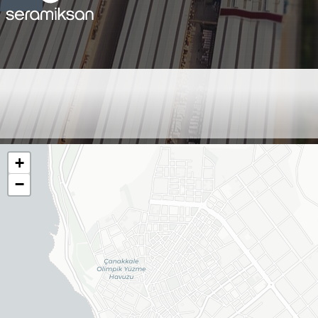
ŞEN ALGÜL İNŞAAT -
ÇANAKKALE ŞUBE
+
−