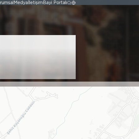
rumsal
Medya
İletişim
Bayi Portalı
KİM.İTH.İHR.İNŞ.TAAH.PET.ÜRN.SAN.TİC.LTD.ŞTİ.