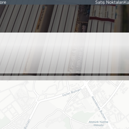
ore
Satış Noktaları
Ku
 VE NAK.YAPI