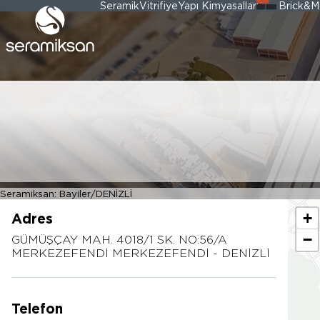
Seramik
Vitrifiye
Yapı Kimyasalları
Brick&M
YETİŞ HIRDAVAT
Seramiksan: Bayiler
DENİZLİ
+
Adres
−
GÜMÜŞÇAY MAH. 4018/1 SK. NO:56/A
MERKEZEFENDİ MERKEZEFENDİ - DENİZLİ
Telefon