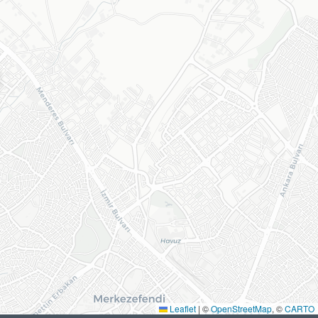
Leaflet
|
©
OpenStreetMap
, ©
CARTO