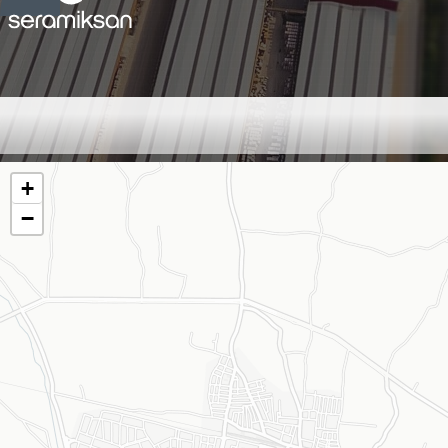
BATU MÜHENDİSLİK
+
−