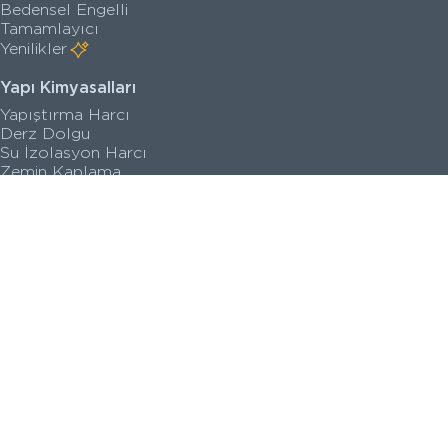
Bedensel Engelli
Tamamlayıcı
Yenilikler
Yapı Kimyasalları
Yapıştırma Harcı
Derz Dolgu
Su İzolasyon Harcı
Zemin Kaplama
Astar
Yenilikler
Satış Noktaları
Kataloglar
Kalite Belgeleri
Teknik Çizimler
Sanal Turlar
İletişim Bilgileri
Seri Görselleri
Tanımlayıcı Bilgi Politikası
KVKK Aydınlatma Metni