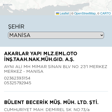
Leaflet
|
©
OpenStreetMap
, ©
CARTO
ŞEHİR
AKARLAR YAPI MLZ.EML.OTO
İNŞ.TAAH.NAK.MÜH.GID. A.Ş.
AYNI ALİ MH MİMAR SİNAN BLV NO: 27/1 MERKEZ
MERKEZ - MANİSA
02362393154
05325792945
BÜLENT BECERİK MÜŞ. MÜH. LTD. ŞTİ.
CUMHURİYET MAH. DEMİREL SK. NO:73/a