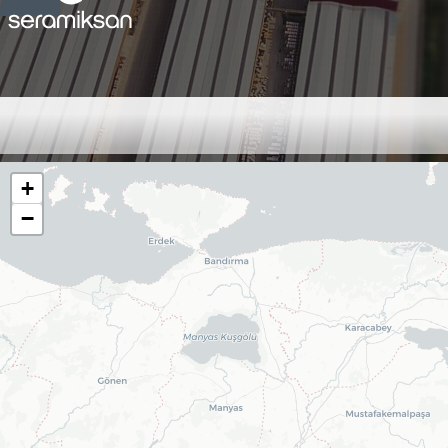
Bayiler
+
−